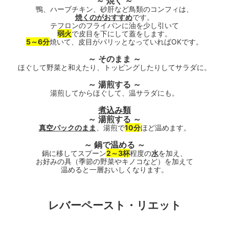
～ 焼く ～
鴨、ハーブチキン、砂肝など鳥類のコンフィは、
焼くのがおすすめ
です。
テフロンのフライパンに油を少し引いて
弱火
で皮目を下にして蓋をします。
5～6分
焼いて、皮目がパリッとなっていればOKです。
～ そのまま ～
ほぐして野菜と和えたり、トッピングしたりしてサラダに。
～ 湯煎する ～
湯煎してからほぐして、温サラダにも。
煮込み類
～ 湯煎する ～
真空パックのまま
、湯煎で
10分
ほど温めます。
～ 鍋で温める ～
鍋に移してスプーン
2～3杯
程度の
水
を加え、
お好みの具（季節の野菜やキノコなど）を加えて
温めると一層おいしくなります。
レバーペースト・リエット