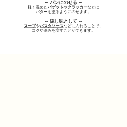
～ パンにのせる ～
軽く温めた
バゲット
や
クラッカー
などに
バターを塗るようにのせます。
～ 隠し味として ～
スープ
や
パスタソース
などに入れることで、
コクや深みを増すことができます。