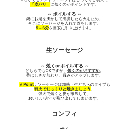
「皮パリ」
に焼くのがポイントです。
～ ボイルする ～
鍋にお湯を沸かして沸騰したら火を止め、
そこにソーセージを入れて蓋をします。
5～6分
を目安に引き上げます。
生ソーセージ
～ 焼くorボイルする ～
どちらでもOKですが、
焼くのがおすすめ
。
香ばしさが加わり、旨みがアップします。
☆Point
：ソーセージは加熱・生どちらのタイプも
弱火でじっくりと焼きましょう
。
強火で焼くと皮が破裂して、
おいしい肉汁が飛び出してしまいます。
コンフィ