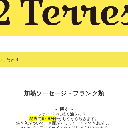
のこだわり
加熱ソーセージ・フランク類
～ 焼く ～
フライパンに軽く油をひき、
弱火
で
5～6分
転がしながら焼きます。
焼き色がついて、表面がカリッとしたらできあがり。
※なかでもアンドゥイエットはじっくりと弱火で